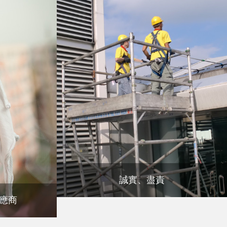
誠實、盡責
應商